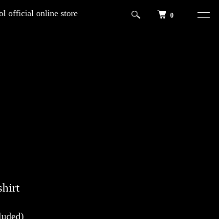
l official online store
0
shirt
luded)