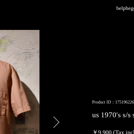
belphego
Product ID：175196226
us 1970's s/s 
￥9,900 (Tax inc