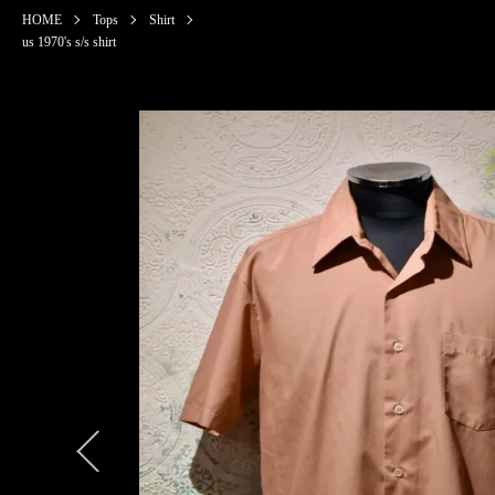
HOME
Tops
Shirt
us 1970's s/s shirt