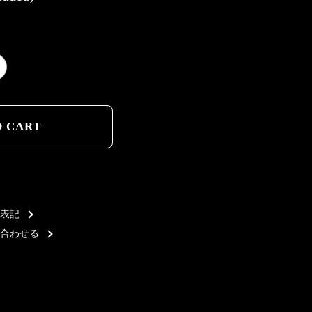
D CART
D CART
表記
合わせる