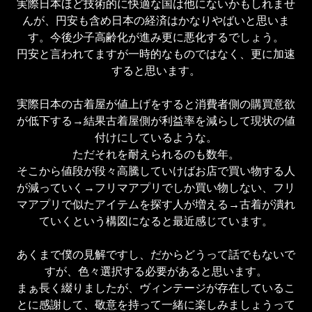
実際日本ほど技術的に快適な国は他にないかもしれませ
んが、円安も含め日本の経済はかなりやばいと思いま
す。今後少子高齢化が進み更に悪化するでしょう。

円安と言われてますが一時的なものではなく、更に加速
すると思います。

実際日本の古着屋が値上げをすると消費者側の購買意欲
が低下する→結果古着屋側が利益率を減らして現状の値
付けにしているような。

ただそれを耐えられるのも数年。

そこから値段が段々高騰していけばお店で買い物する人
が減っていく→フリマアプリでしか買い物しない、フリ
マアプリで似たアイテムを探す人が増える→古着が潰れ
ていくという構図になると最近感じています。

あくまで僕の見解ですし、だからどうって話でもないで
すが、色々選択する必要があると思います。

まぁ長く綴りましたが、ヴィンテージが存在しているこ
とに感謝して、敬意を持って一緒に楽しみましょうって