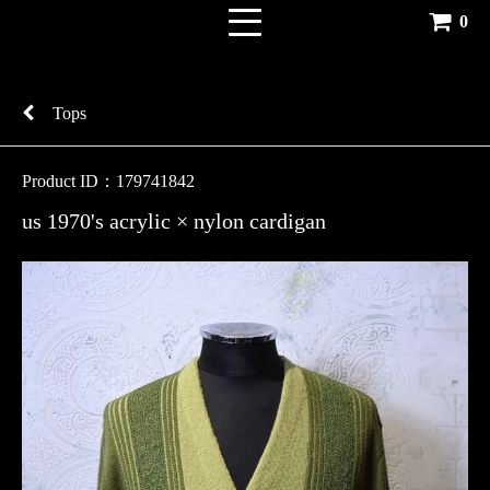
0
Tops
Product ID：179741842
us 1970's acrylic × nylon cardigan