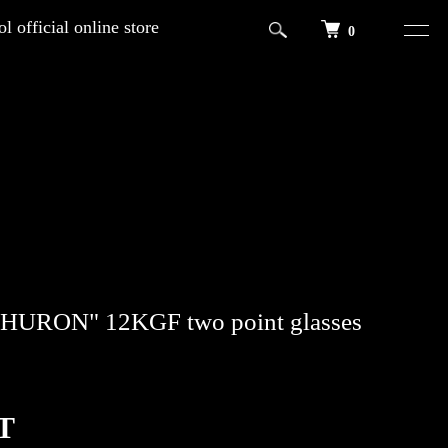
l official online store
0
"SHURON" 12KGF two point glasses
T