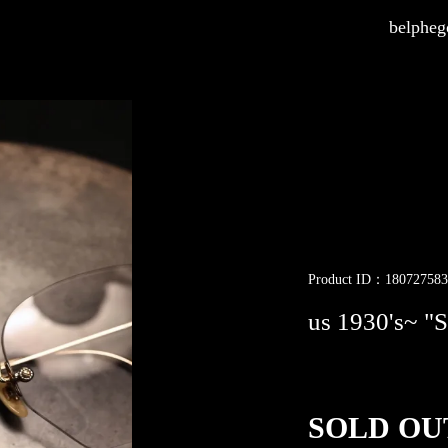
belphego
Product ID：180727583
us 1930's~ 
SOLD OU