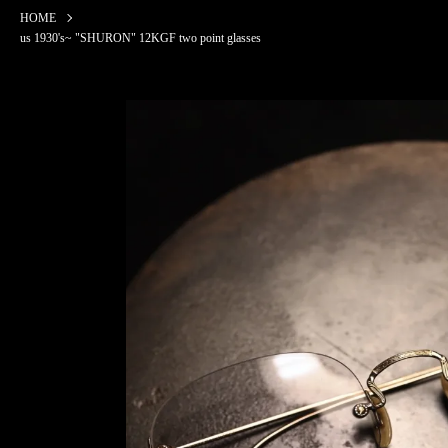
HOME
us 1930's~ "SHURON" 12KGF two point glasses