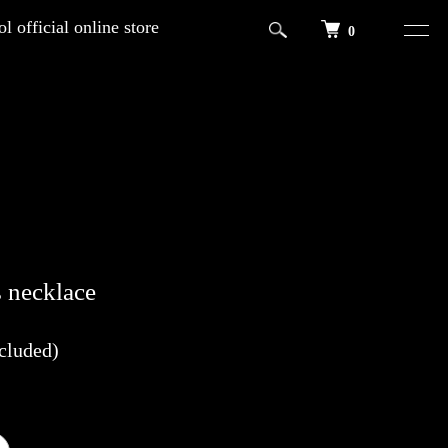
l official online store
0
 necklace
cluded)