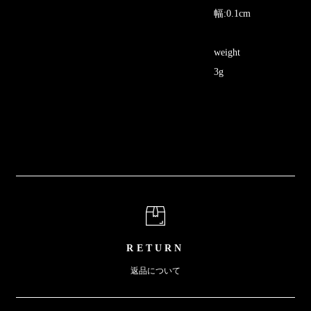
幅:0.1cm
weight
3g
RETURN
返品について