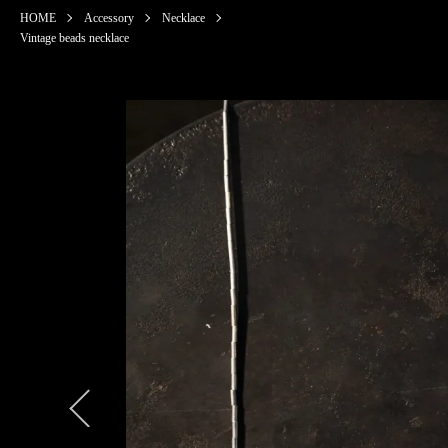
HOME
Accessory
Necklace
Vintage beads necklace