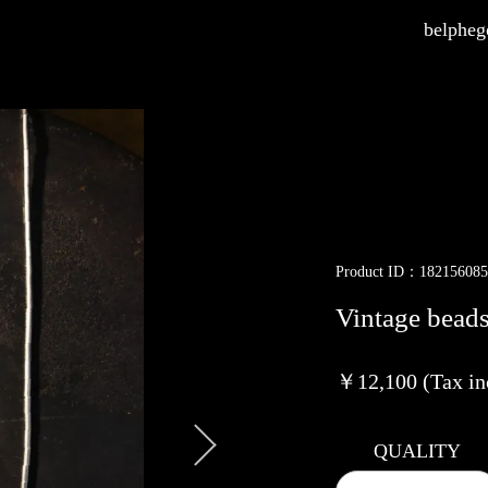
belphego
Product ID：182156085
Vintage beads
￥12,100 (Tax in
QUALITY