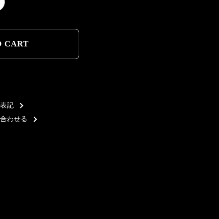
D CART
D CART
表記
合わせる