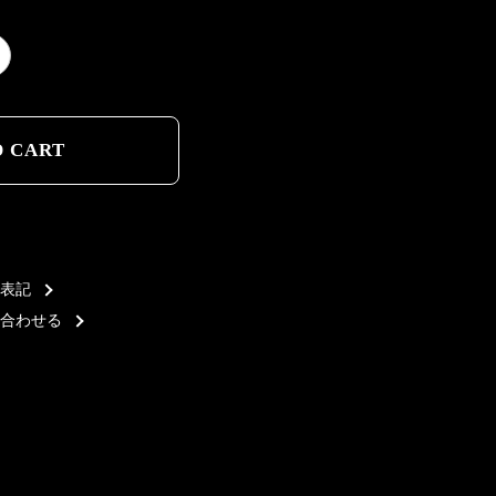
D CART
D CART
表記
合わせる