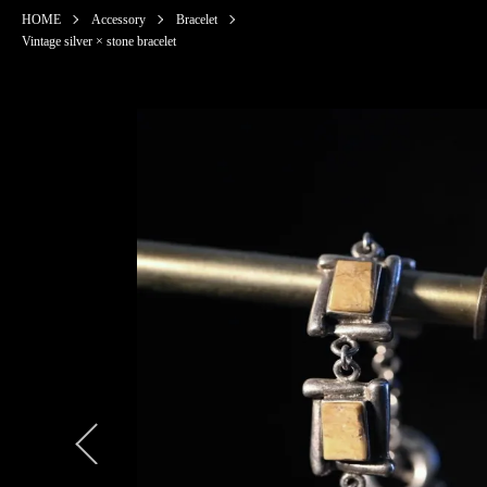
HOME
Accessory
Bracelet
Vintage silver × stone bracelet