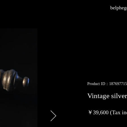
belphego
Product ID：187697715
Vintage silver
￥39,600 (Tax in