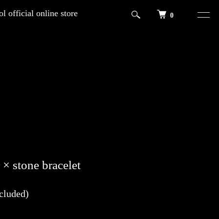
l official online store
0
 × stone bracelet
cluded)