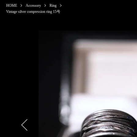
HOME
Accessory
Ring
Vintage silver compression ring 15号