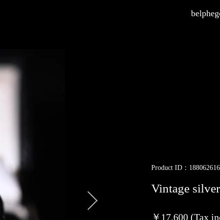
belphego
Product ID：188062616
Vintage silv
￥17,600 (Tax in