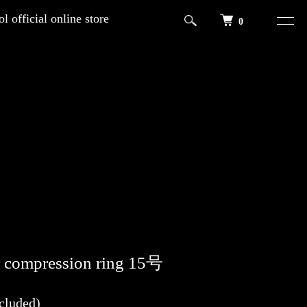
l official online store
0
er compression ring 15号
cluded)