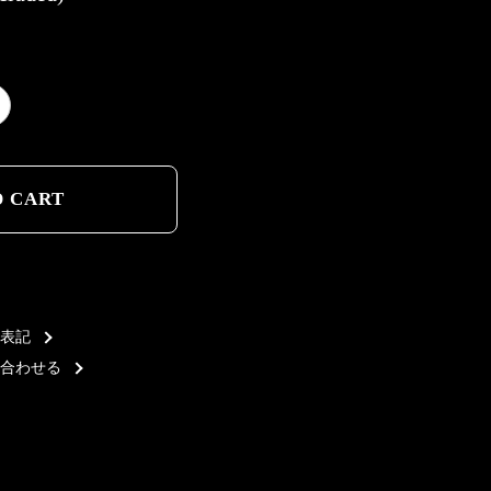
D CART
D CART
表記
合わせる