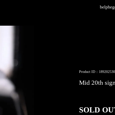
belphego
Product ID：189202530
Mid 20th sig
SOLD OU