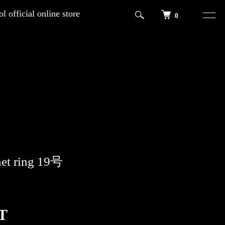
l official online store
0
net ring 19号
T