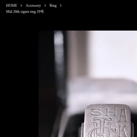
HOME
Accessory
Ring
Mid 20th signet ring 19号