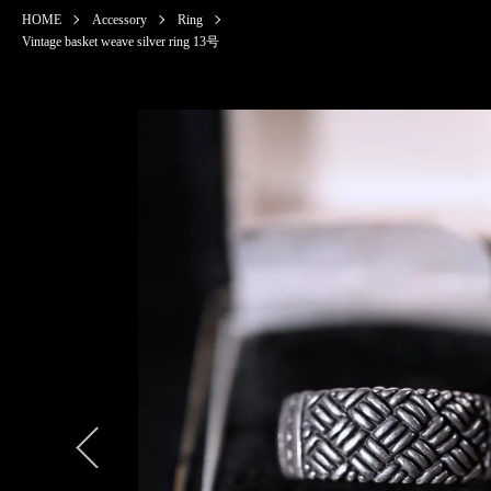
HOME
Accessory
Ring
Vintage basket weave silver ring 13号