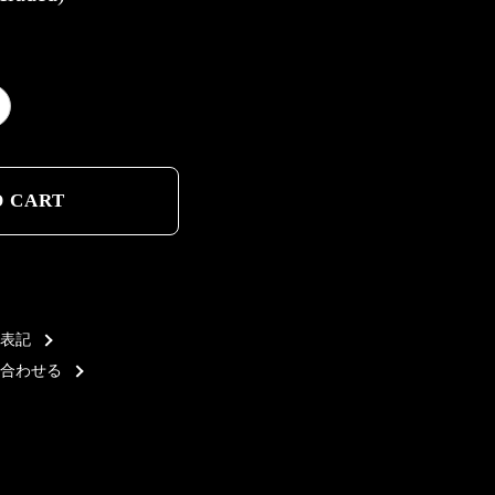
D CART
D CART
表記
合わせる