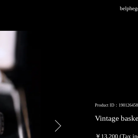
belphego
Product ID：190126458
Vintage baske
￥13,200 (Tax in