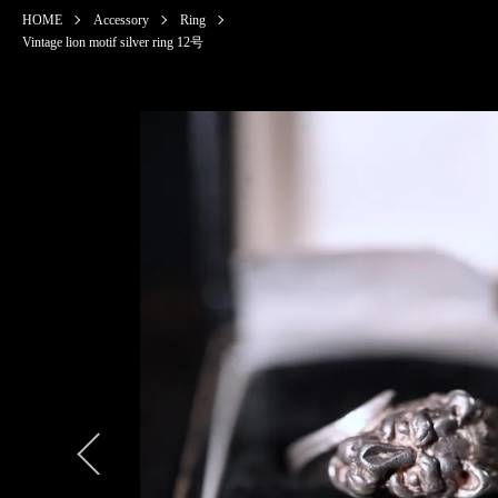
HOME
Accessory
Ring
Vintage lion motif silver ring 12号