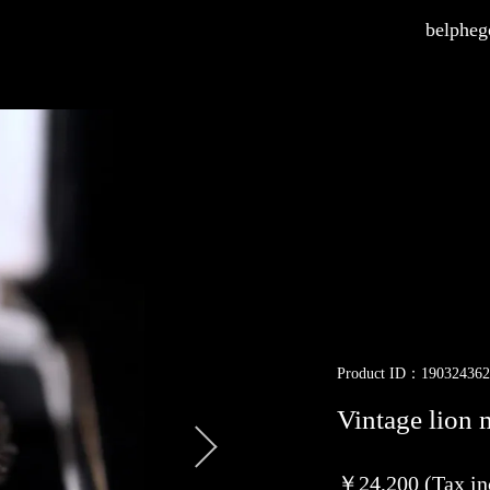
belphego
Product ID：190324362
Vintage lion 
￥24,200 (Tax in