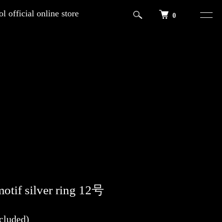
l official online store
0
motif silver ring 12号
cluded)