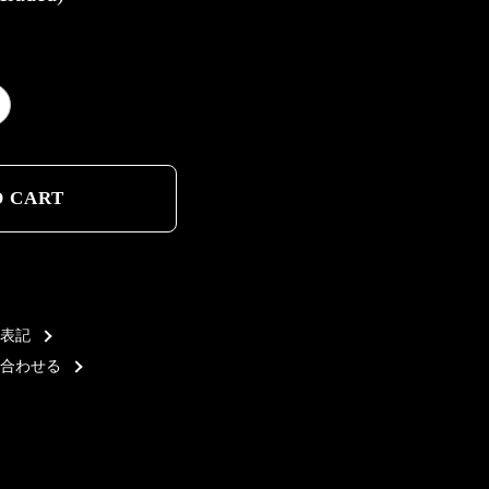
D CART
D CART
表記
合わせる