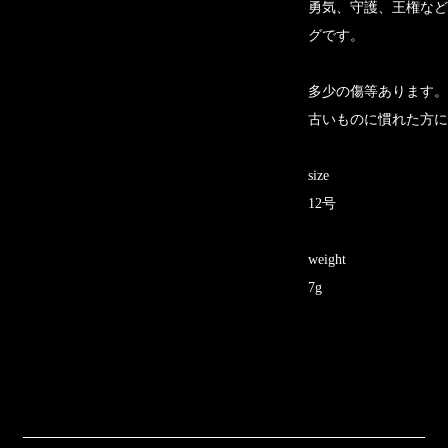
勇気、守護、王権など
グです。
多少の傷等あります。
古いものに慣れた方に
size
12号
weight
7g