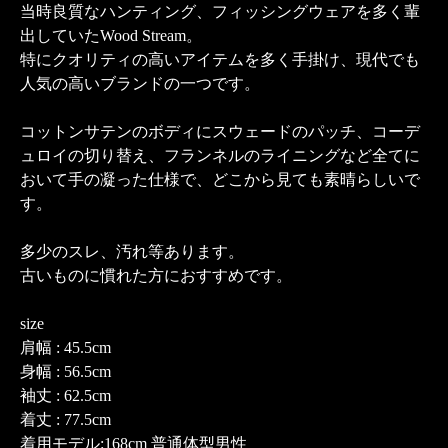
当時良質なハンティング、フィッシングウェアを多く輩
出していたWood Stream。
特にクオリティの高いアイテムを多く手掛け、現代でも
人気の高いブランドの一つです。
コットンサテンのボディにスウェードのパッチ、コーデ
ュロイの切り替え、フランネルのライニングなど全てに
おいて手の凝った仕様で、どこから見ても素晴らしいで
す。
多少のスレ、汚れ等あります。
古いものに慣れた方におすすめです。
size
肩幅 : 45.5cm
身幅 : 56.5cm
袖丈 : 62.5cm
着丈 : 77.5cm
着用モデル:168cm 普通体型男性