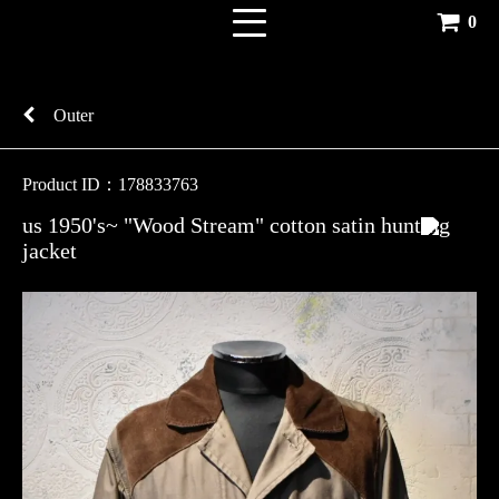
0
Outer
Product ID：178833763
us 1950's~ "Wood Stream" cotton satin hunting
jacket